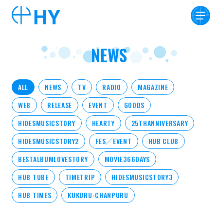
NEWS
ALL
NEWS
TV
RADIO
MAGAZINE
WEB
RELEASE
EVENT
GOODS
HIDESMUSICSTORY
HEARTY
25THANNIVERSARY
HIDESMUSICSTORY2
FES／EVENT
HUB CLUB
BESTALBUMLOVESTORY
MOVIE366DAYS
HUB TUBE
TIMETRIP
HIDESMUSICSTORY3
HUB TIMES
KUKURU-CHANPURU