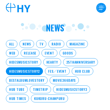
NEWS
ALL
NEWS
TV
RADIO
MAGAZINE
WEB
RELEASE
EVENT
GOODS
HIDESMUSICSTORY
HEARTY
25THANNIVERSARY
HIDESMUSICSTORY2
FES／EVENT
HUB CLUB
BESTALBUMLOVESTORY
MOVIE366DAYS
HUB TUBE
TIMETRIP
HIDESMUSICSTORY3
HUB TIMES
KUKURU-CHANPURU