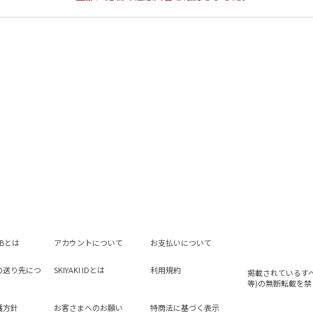
LUBとは
アカウントについて
お支払いについて
の送り先につ
SKIYAKI IDとは
利用規約
掲載されているす
等)の無断転載を禁
護方針
お客さまへのお願い
特商法に基づく表示