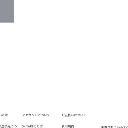
LUBとは
アカウントについて
お支払いについて
の送り先につ
SKIYAKI IDとは
利用規約
掲載されているす