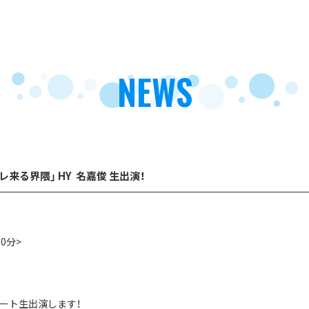
NEWS
コレ来る界隈」 HY 名嘉俊 生出演！
180分>
」
モート生出演します！