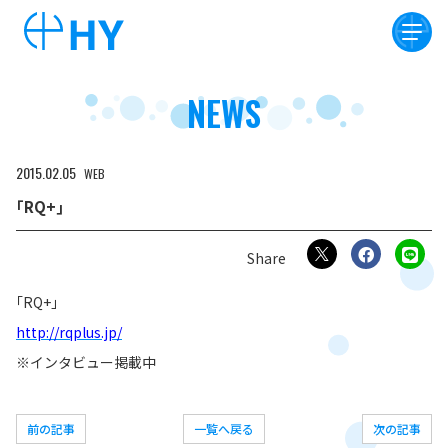
NEWS
2015
02
05
WEB
｢RQ+｣
｢RQ+｣
http://rqplus.jp/
※インタビュー掲載中
前の記事
一覧へ戻る
次の記事