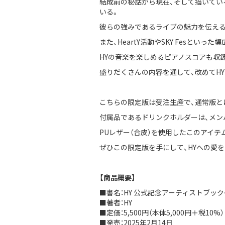
結成前の秘話から現在、そして描いてい
いる。
彼らの強みであるライブの魅力を伝える
また、HeartY活動やSKY Fesと
HYの音楽を楽しめるピアノスコアも収
盛りだくさんの内容を通して、改めてH
こちらの限定版は受注生産で、通常版と
付属品であるドリンクホルダーは、メン
PUレザー（合皮）を使用したこのアイテ
ぜひこの限定版を手にして、HYへの愛
【商品概要】
■書名：HY 公式記念アーティストブック〜2
■著者：HY
■定価：5,500円（本体5,000円＋税10%）
■発売：2025年2月14日