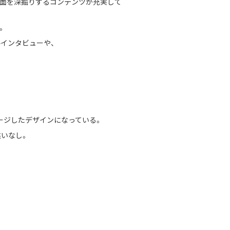
楽面を深掘りするコンテンツが充実して
。
ルインタビューや、
ージしたデザインになっている。
違いなし。