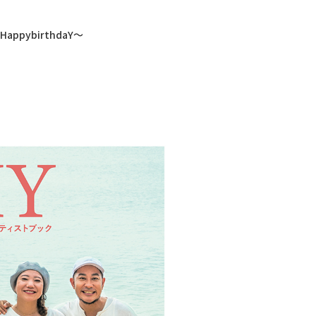
ppybirthdaY～