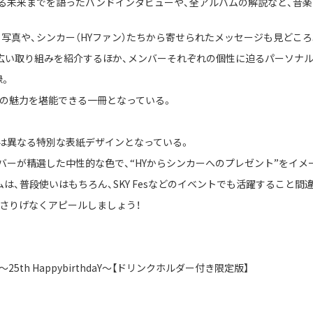
る未来までを語ったバンドインタビューや、全アルバムの解説など、音
写真や、シンカー（HYファン）たちから寄せられたメッセージも見どころ
いった幅広い取り組みを紹介するほか、メンバーそれぞれの個性に迫るパーソナ
録。
Yの魅力を堪能できる一冊となっている。
は異なる特別な表紙デザインとなっている。
バーが精選した中性的な色で、“HYからシンカーへのプレゼント”をイメ
ムは、普段使いはもちろん、SKY Fesなどのイベントでも活躍すること間
をさりげなくアピールしましょう！
5th HappybirthdaY〜【ドリンクホルダー付き限定版】