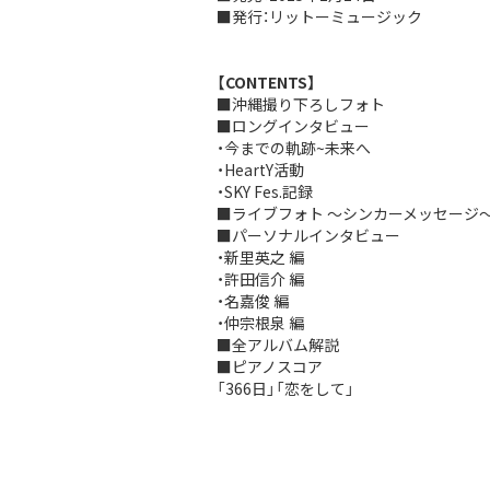
■発行：リットーミュージック
【CONTENTS】
■沖縄撮り下ろしフォト
■ロングインタビュー
・今までの軌跡~未来へ
・HeartY活動
・SKY Fes.記録
■ライブフォト 〜シンカーメッセージ
■パーソナルインタビュー
・新里英之 編
・許田信介 編
・名嘉俊 編
・仲宗根泉 編
■全アルバム解説
■ピアノスコア
「366日」「恋をして」