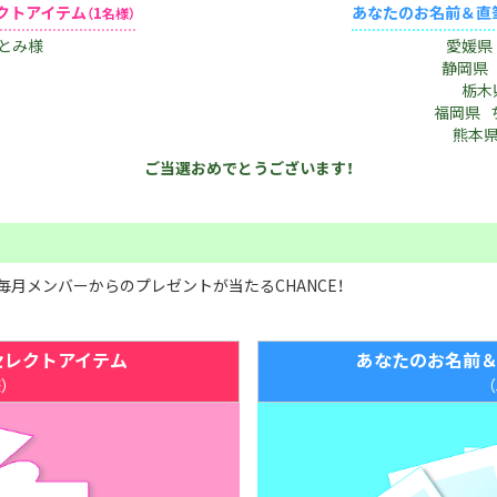
レクトアイテム
1
あなたのお名前＆直
（
名様）
とみ様
愛媛県
静岡県
栃木
福岡県 
熊本
ご当選おめでとうございます！
、毎月メンバーからのプレゼントが当たるCHANCE！
lセレクトアイテム
あなたのお名前
）