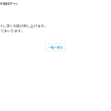
Y BEST～』
けし深くお詫び申し上げます。
てまいります。
一覧へ戻る