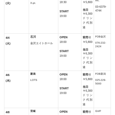
Inc.
18:30
￥5,800
(火)
X-pt.
03-6379-
当日
4744
START
￥6,300
19:00
ドリン
ク代別
途
石川
FOB金沢
OPEN
前売り
4/4
18:00
￥5,800
076-232-
金沢エイトホール
(火)
2424
当日
START
￥6,300
19:00
ドリン
ク代別
途
新潟
FOB新潟
OPEN
前売り
4/6
18:00
￥5,800
LOTS
025-229-
(木)
5000
当日
START
￥6,300
19:00
ドリン
ク代別
途
宮城
G/i/P
OPEN
前売り
4/8