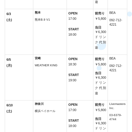
途
熊本
BEA
OPEN
前売り
6/3
17:00
￥5,800
(土)
熊本B.9 V1
092-712-
4221
当日
START
￥6,300
18:00
ドリン
ク代別
途
宮崎
BEA
OPEN
前売り
6/5
18:30
￥5,800
(月)
WEATHER KING
092-712-
4221
当日
START
￥6,300
19:00
ドリン
ク代別
途
神奈川
Livemasters
OPEN
前売り
6/10
Inc.
17:00
￥5,800
(土)
横浜ベイホール
03-6379-
当日
4744
START
￥6,300
18:00
ドリン