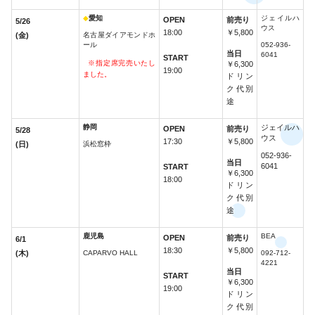
◆
愛知
ジェイルハ
OPEN
前売り
5/26
ウス
18:00
￥5,800
(金)
名古屋ダイアモンドホ
ール
052-936-
当日
6041
START
※指定席完売いたし
￥6,300
19:00
ました。
ドリン
ク代別
途
静岡
ジェイルハ
OPEN
前売り
5/28
ウス
17:30
￥5,800
(日)
浜松窓枠
052-936-
当日
6041
START
￥6,300
18:00
ドリン
ク代別
途
鹿児島
BEA
OPEN
前売り
6/1
18:30
￥5,800
(木)
CAPARVO HALL
092-712-
4221
当日
START
￥6,300
19:00
ドリン
ク代別