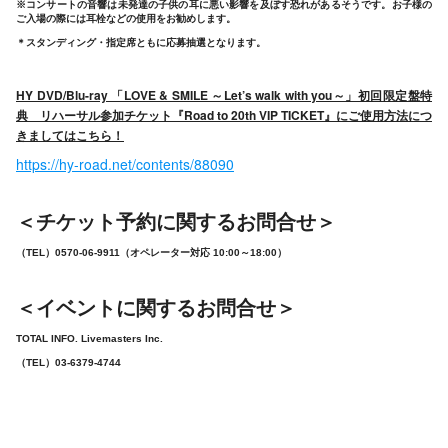
※コンサートの音響は未発達の子供の耳に悪い影響を及ぼす恐れがあるそうです。お子様の
ご入場の際には耳栓などの使用をお勧めします。
＊スタンディング・指定席ともに応募抽選となります。
HY DVD/Blu-ray 「LOVE & SMILE ～Let’s walk with you～」初回限定盤特
典
リハーサル参加チケット『Road to 20th VIP TICKET』にご使用方法につ
きましてはこちら！
https://hy-road.net/contents/88090
＜チケット予約に関するお問合せ＞
（TEL）0570-06-9911（オペレーター対応 10:00～18:00）
＜イベントに関するお問合せ＞
TOTAL INFO. Livemasters Inc.
（TEL）03-6379-4744