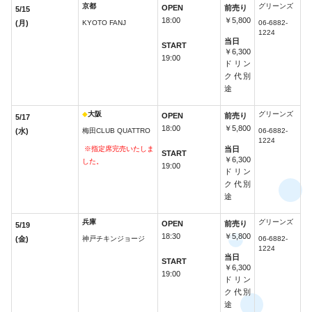
京都
グリーンズ
OPEN
前売り
5/15
18:00
￥5,800
(月)
KYOTO FANJ
06-6882-
1224
当日
START
￥6,300
19:00
ドリン
ク代別
途
◆
大阪
グリーンズ
OPEN
前売り
5/17
18:00
￥5,800
(水)
梅田CLUB QUATTRO
06-6882-
1224
※指定席完売いたしま
当日
START
￥6,300
した。
19:00
ドリン
ク代別
途
兵庫
グリーンズ
OPEN
前売り
5/19
18:30
￥5,800
(金)
神戸チキンジョージ
06-6882-
1224
当日
START
￥6,300
19:00
ドリン
ク代別
途