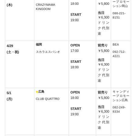
ープロモー
18:00
￥5,800
(木)
CRAZYMAMA
ション岡山
KINGDOM
当日
086-221-
START
￥6,300
8151
19:00
ドリン
ク代別
途
福岡
BEA
OPEN
前売り
4/29
17:00
￥5,800
(土・祝)
スカラエスパシオ
092-712-
4221
当日
START
￥6,300
18:00
ドリン
ク代別
途
◆
広島
キャンディ
OPEN
前売り
5/1
ープロモー
18:00
￥5,800
(月)
CLUB QUATTRO
ション広島
当日
082-249-
START
￥6,300
8334
19:00
ドリン
ク代別
途