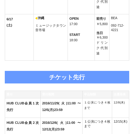
ク代別
途
◆
沖縄
BEA
OPEN
前売り
6/17
17:00
￥5,800
(土)
ミュージックタウン
092-712-
音市場
4221
当日
START
￥6,300
18:00
ドリン
ク代別
途
チケット先行
受付
受付期間
申込制限
当選発表
１公演につき４枚
12/8(木)
HUB CLUB会員１次
2016/11/29(火)11:00〜
まで
先行
12/5(月)23:59
１公演につき４枚
12/15(木)
HUB CLUB会員２次
2016/12/6(火)11:00〜
まで
先行
12/12(月)23:59