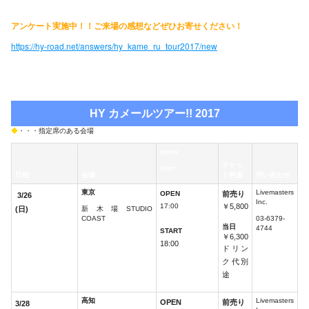
アンケート実施中！！ご来場の感想などぜひお寄せください！
https://hy-road.net/answers/hy_kame_ru_tour2017/new
HY カメールツアー!! 2017
◆
・・・指定席のある会場
open/
チケッ
start
日程
会場
ト料金
問い合わせ
東京
Livemasters
OPEN
前売り
3/26
Inc.
17:00
￥5,800
(日)
新木場STUDIO
COAST
03-6379-
当日
4744
START
￥6,300
18:00
ドリン
ク代別
途
高知
Livemasters
OPEN
前売り
3/28