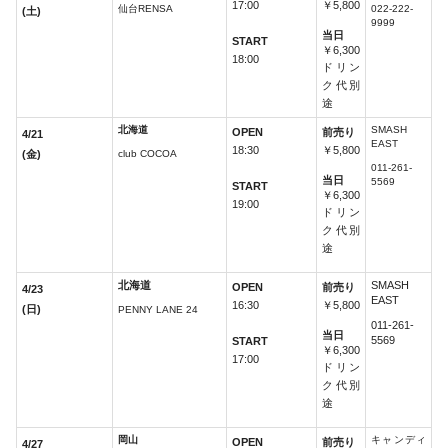
17:00
￥5,800
仙台RENSA
022-222-
(土)
9999
当日
START
￥6,300
18:00
ドリン
ク代別
途
北海道
SMASH
OPEN
前売り
4/21
EAST
18:30
￥5,800
(金)
club COCOA
011-261-
当日
5569
START
￥6,300
19:00
ドリン
ク代別
途
北海道
SMASH
OPEN
前売り
4/23
EAST
16:30
￥5,800
(日)
PENNY LANE 24
011-261-
当日
5569
START
￥6,300
17:00
ドリン
ク代別
途
岡山
キャンディ
OPEN
前売り
4/27