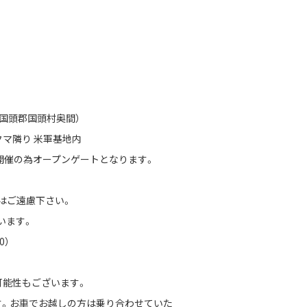
頭郡国頭村奥間）
クマ隣り 米軍基地内
014開催の為オープンゲートとなります。
はご遠慮下さい。
います。
0）
。
可能性もございます。
す。お車でお越しの方は乗り合わせていた