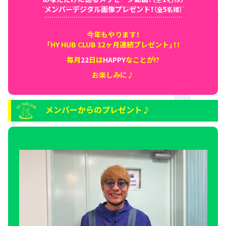
メンバーデジタル画像プレゼント！
5
（全
名様）
今年もやります！
「HY HUB CLUB 12ヶ月連続プレゼント」！！
毎月
22
日は
HAPPY
なことが!?
お楽しみに♪
メンバーからのプレゼント♪