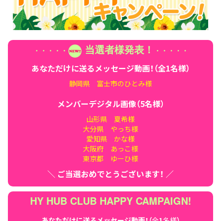
当選者様発表！
・・
・・
・
・・
・・
・
あなただけに送るメッセージ動画！（全1名様）
静岡県 富士市のひとみ様
メンバーデジタル画像（5名様）
山形県 夏希様
大分県 やっち様
愛知県 かな様
大阪府 あっこ様
東京都 ゆーひ様
＼ ご当選おめでとうございます！ ／
HY HUB CLUB HAPPY CAMPAIGN!
あなただけに送るメッセージ動画！（
全
1
名様
）