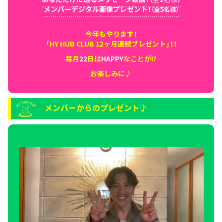
メンバーデジタル画像プレゼント！
5
（全
名様）
今年もやります！
「HY HUB CLUB 12ヶ月連続プレゼント」！！
毎月
22
日は
HAPPY
なことが!?
お楽しみに♪
メンバーからのプレゼント♪