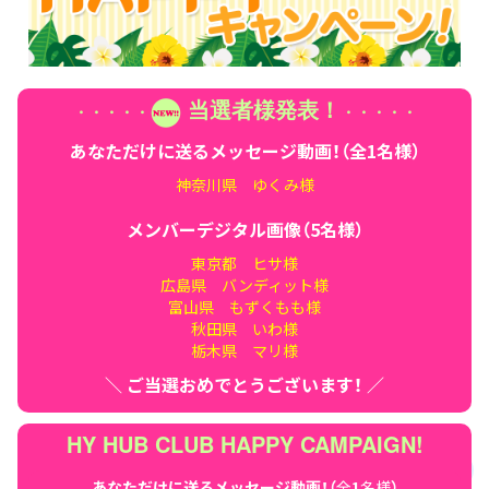
当選者様発表！
・・
・・
・
・・
・・
・
あなただけに送るメッセージ動画！（全1名様）
神奈川県 ゆくみ様
メンバーデジタル画像（5名様）
東京都 ヒサ様
広島県 バンディット様
富山県 もずくもも様
秋田県 いわ様
栃木県 マリ様
＼ ご当選おめでとうございます！ ／
HY HUB CLUB HAPPY CAMPAIGN!
あなただけに送るメッセージ動画！（
全
1
名様
）